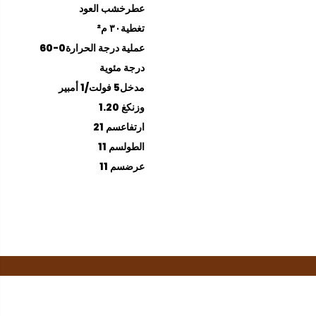
عطر
خشب العود
تغطية
٣٠ م²
عملية درجة الحرارة
0-60
درجة مئوية
مدخل
5 فولت/1 أمبير
وزن
كغ 1.20
ارتفاع
سم 21
الطول
سم 11
عرض
سم 11