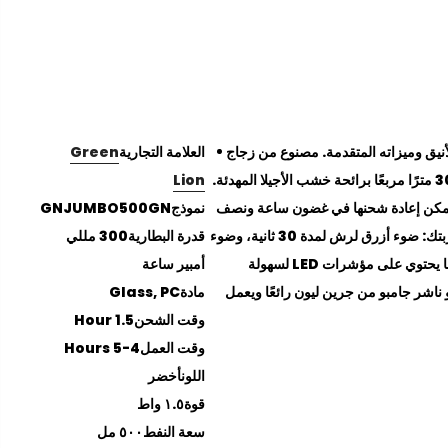
نيق وميزاته المتقدمة. مصنوع من زجاج
العلامة التجارية
Green
عالي الجودة ومواد بولي كربونات قوية، يتميز هذا الناشر بسعة زيت 500 مل. يمكنه ملء ما يصل إلى 30 مترًا مربعًا برائحة خشب الأجيلا المهدئة.
Lion
ن 4 إلى 5 ساعات من العطر المتواصل، ويمكن إعادة شحنها في غضون ساعة ونصف
نموذج
GNJUMBO500GN
بمنفذ Type-C. مزود بتحكم باللمس وثلاثة أوضاع رش متعددة الاستخدامات، مما يتيح لك تخصيص تجربتك: ضوء أزرق لرش لمدة 30 ثانية، وضوء
قدرة البطارية
300 مللي
أخضر لرشات متقطعة لمدة 15 دقيقة، وضوء أرجواني لرذاذ مستمر. يتضمن الناشر تأثير ضوء الليزر. كما يحتوي على مؤشرات LED لسهولة
أمبير ساعة
نتشار الأمثل. يبدو ناشر جامبو من جرين ليون رائعًا ويعمل
مادة
Glass, PC
وقت الشحن
1.5 Hour
وقت العمل
4-5 Hours
اللون
أخضر
قوة
١.٥ واط
سعة النفط
٥٠٠ مل