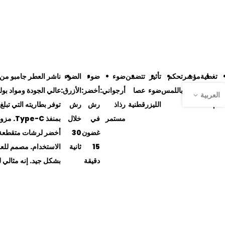
تغطية
مؤشر
تحكم
تأثير
تتضمن
ضوء
ضوء
الضوء
ناشر العطر جامبو من 
30
LED
باللمس
ضوء
عصا
أرجواني:
أخضر:
الأزرق:
العربية
م²
الليزر
قطنية
رذاذ
رش
رش
مستمر
في
خلال
غضون
30
15
ثانية
دقيقة
بشكل جيد. إنه مثالي 