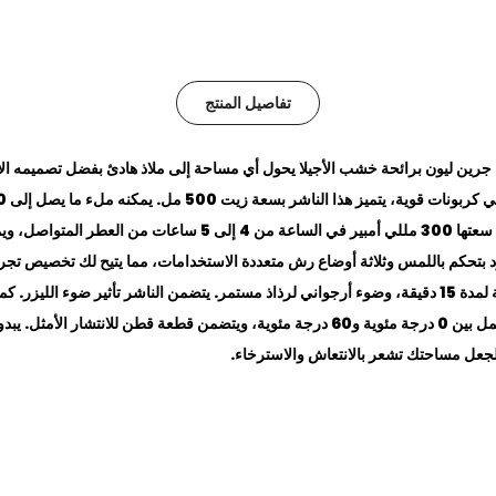
تفاصيل المنتج
جرين ليون برائحة خشب الأجيلا يحول أي مساحة إلى ملاذ هادئ بفضل تصميمه الأ
توفر بطاريته التي تبلغ سعتها 300 مللي أمبير في الساعة م
الاستخدام. مصمم للعمل بين 0 درجة مئوية و60 درجة مئوية، ويتضمن قطعة قطن للا
لجعل مساحتك تشعر بالانتعاش والاسترخاء.