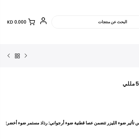
0.000 KD
عربة التسوق فارغة.
RETURN TO SHOP
شر LED تحكم باللمس تأثير ضوء الليزر تتضمن عصا قطنية ضوء أرجواني: رذاذ مستمر ضوء أخضر: