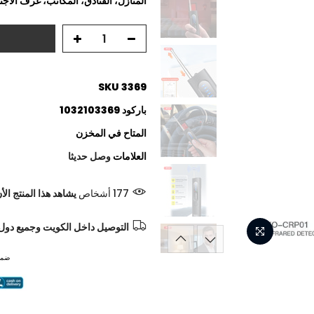
المنازل، الفنادق، المكاتب، غرف الاجت
SKU
3369
باركود
1032103369
المتاح
في المخزن
العلامات
وصل حديثا
177
أشخاص
يشاهد هذا المنتج الأ
التوصيل داخل الكويت وجميع دول
ضما