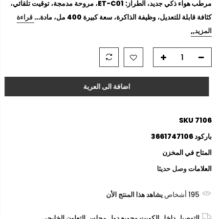
مرطب هواء ذكي جديد، الطراز: ET-C01، مروحة مدمجة، توقيت تلقائي،
كثافة قابلة للتعديل، وظيفة الذاكرة، سعة كبيرة 400 مل، مادة...
قراءة
المزيد,,
اضافة الى العربة
SKU
7106
باركود
3661747106
المتاح
في المخزن
العلامات
وصل حديثا
195
أشخاص
يشاهد هذا المنتج الأن
التوصيل داخل الكويت وجميع دول مجلس التعاون الخليجي