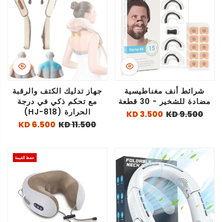
شرائط أنف مغناطيسية
جهاز تدليك الكتف والرقبة
مضادة للشخير - 30 قطعة
مع تحكم ذكي في درجة
الحرارة (HJ-818)
3.500 KD
9.500 KD
6.500 KD
11.500 KD
حفظ القيمة