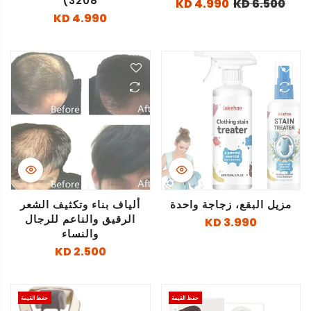
3208)
4.990 KD
6.500 KD
4.990 KD
مزيل البقع، زجاجة واحدة
ألياف بناء وتكثيف الشعر
الرقيق والناعم للرجال
3.990 KD
والنساء
2.500 KD
حفظ القيمة
حفظ القيمة