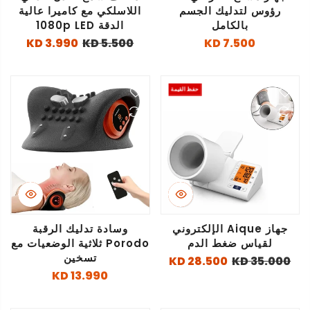
رؤوس لتدليك الجسم
اللاسلكي مع كاميرا عالية
بالكامل
الدقة 1080p LED
3.990 KD
5.500 KD
7.500 KD
حفظ القيمة
جهاز Aique الإلكتروني
وسادة تدليك الرقبة
لقياس ضغط الدم
Porodo ثلاثية الوضعيات مع
تسخين
28.500 KD
35.000 KD
13.990 KD