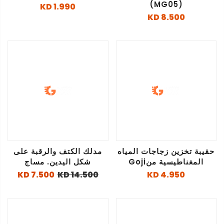
(MG05)
1.990 KD
8.500 KD
حقيبة تخزين زجاجات المياه
مدلك الكتف والرقبة على
المغناطيسية منGoji
شكل اليدين. مساج
7.500 KD
14.500 KD
4.950 KD