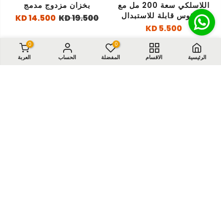
اللاسلكي سعة 200 مل مع
بخزان مزدوج مدمج
4 رؤوس قابلة للاستبدال
14.500 KD
19.500 KD
5.500 KD
0
0
الرئيسية
الاقسام
المفضلة
الحساب
العربة
جهاز إنقاذ محمول
مروحة شمسية قابلة لإعادة
للإسعافات الأولية لحالات
الشحن مع إضاءة LED – 12
الاختناق
بوصة
14.990 KD
29.990 KD