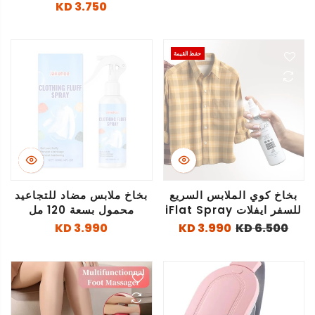
3.750 KD
حفظ القيمة
بخاخ كوي الملابس السريع
بخاخ ملابس مضاد للتجاعيد
للسفر ايفلات iFlat Spray
محمول بسعة 120 مل
3.990 KD
3.990 KD
6.500 KD