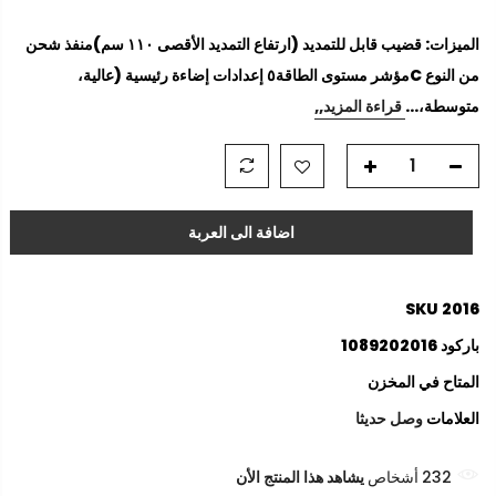
الميزات: قضيب قابل للتمديد (ارتفاع التمديد الأقصى ١١٠ سم)منفذ شحن
من النوع Cمؤشر مستوى الطاقة٥ إعدادات إضاءة رئيسية (عالية،
متوسطة،...
قراءة المزيد,,
اضافة الى العربة
SKU
2016
باركود
1089202016
المتاح
في المخزن
العلامات
وصل حديثا
232
أشخاص
يشاهد هذا المنتج الأن